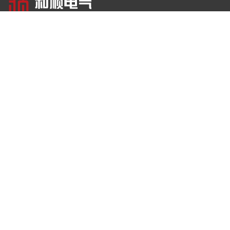
关于248cc永利集团
248cc永利集团服务
解决方案
新闻动态
投资者关系
联系248cc永利集团