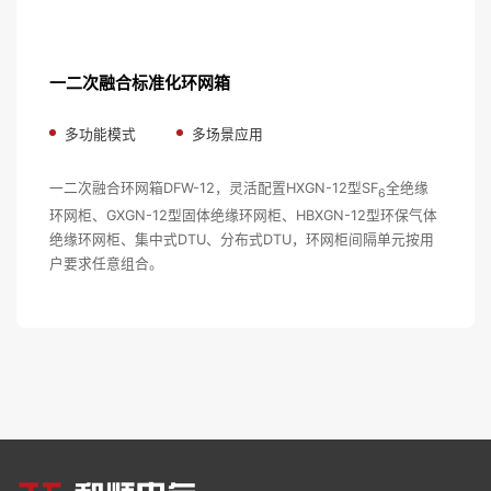
一二次融合标准化环网箱
多功能模式
多场景应用
一二次融合环网箱DFW-12，灵活配置HXGN-12型SF
全绝缘
6
环网柜、GXGN-12型固体绝缘环网柜、HBXGN-12型环保气体
绝缘环网柜、集中式DTU、分布式DTU，环网柜间隔单元按用
户要求任意组合。