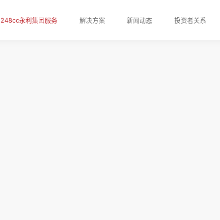
248cc永利集团服务
解决方案
新闻动态
投资者关系