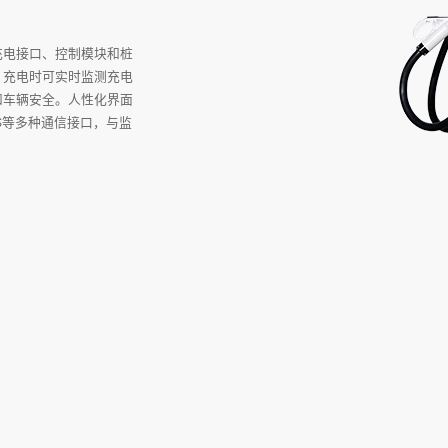
充电接口、控制模块和桩
，充电时可实时监测充电
和车辆安全。人性化界面
S等多种通信接口，与监