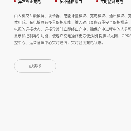
异常终止充电
多种通信接口
实时监测充电
由人机交互触摸屏、读卡器、电能计量模块、充电模块、通讯模块、
体组成。充电桩具有多重保护功能，输入输出具备双重安全保护措施
电缆的连接状态，连接异常时立即终止充电，确保充电过程中的人身
显示和控制导引功能，使客户充电操作更方便;对外提供以太网、GPR
控中心、运营管理中心实时通信，实时监测充电状态。
在线联系